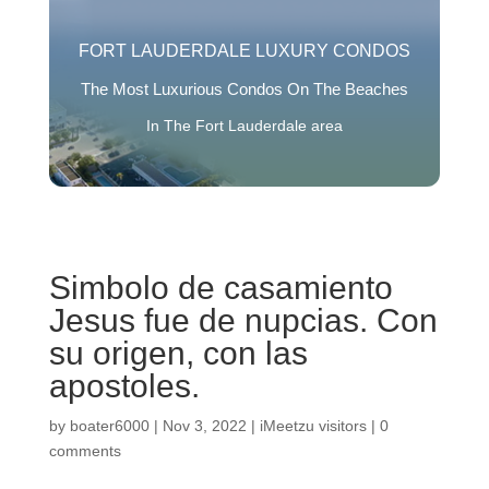
FORT LAUDERDALE LUXURY CONDOS
The Most Luxurious Condos On The Beaches
In The Fort Lauderdale area
Simbolo de casamiento
Jesus fue de nupcias. Con
su origen, con las
apostoles.
by
boater6000
|
Nov 3, 2022
|
iMeetzu visitors
|
0
comments