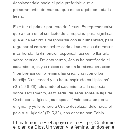
desplazandolo hacia el pelo preferible que el
primeramente, de manera que no se agoto en toda la
fiesta.
Este fue el primer portento de Jesus. Es representativo
que afuera en el contexto de la nupcias, para significar
que el ha venido a desposarse con la humanidad, para
regresar al corazon sobre cada alma en esa dimension
mas honda, la dimension esponsal, asi­ como llenarla
sobre sentido. De esta forma, Jesus ha santificado el
casamiento, cuyas raices estan en la misma creacion
“hombre asi­ como femina las creo… asi­ como los
bendijo Dios creced y no ha transpirado multiplicaos”
(Gn 1,26-28), elevando el casamiento a la especie
sobre sacramento, esto seri­a, de sena sobre la liga de
Cristo con la Iglesia, su esposa. “Este seri­a un genial
enigma, y yo lo refiero a Cristo desplazandolo hacia el
pelo a su Iglesia” (Ef 5,32), nos ensena san Pablo.
El matrimonio es el apoyo de la estirpe, Conforme
el plan de Dios. Un varon y la femina, unidos en el