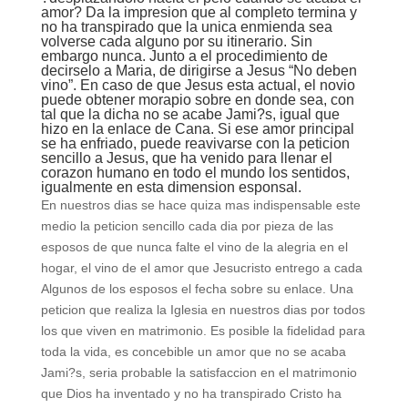
amor? Da la impresion que al completo termina y
no ha transpirado que la unica enmienda sea
volverse cada alguno por su itinerario. Sin
embargo nunca. Junto a el procedimiento de
decirselo a Maria, de dirigirse a Jesus “No deben
vino”. En caso de que Jesus esta actual, el novio
puede obtener morapio sobre en donde sea, con
tal que la dicha no se acabe Jami?s, igual que
hizo en la enlace de Cana. Si ese amor principal
se ha enfriado, puede reavivarse con la peticion
sencillo a Jesus, que ha venido para llenar el
corazon humano en todo el mundo los sentidos,
igualmente en esta dimension esponsal.
En nuestros dias se hace quiza mas indispensable este
medio la peticion sencillo cada dia por pieza de las
esposos de que nunca falte el vino de la alegria en el
hogar, el vino de el amor que Jesucristo entrego a cada
Algunos de los esposos el fecha sobre su enlace. Una
peticion que realiza la Iglesia en nuestros dias por todos
los que viven en matrimonio. Es posible la fidelidad para
toda la vida, es concebible un amor que no se acaba
Jami?s, seri­a probable la satisfaccion en el matrimonio
que Dios ha inventado y no ha transpirado Cristo ha