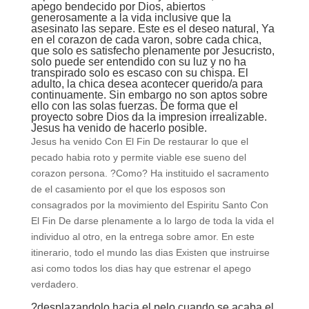
apego bendecido por Dios, abiertos
generosamente a la vida inclusive que la
asesinato las separe. Este es el deseo natural, Ya
en el corazon de cada varon, sobre cada chica,
que solo es satisfecho plenamente por Jesucristo,
solo puede ser entendido con su luz y no ha
transpirado solo es escaso con su chispa. El
adulto, la chica desea acontecer querido/a para
continuamente. Sin embargo no son aptos sobre
ello con las solas fuerzas. De forma que el
proyecto sobre Dios da la impresion irrealizable.
Jesus ha venido de hacerlo posible.
Jesus ha venido Con El Fin De restaurar lo que el
pecado habia roto y permite viable ese sueno del
corazon persona. ?Como? Ha instituido el sacramento
de el casamiento por el que los esposos son
consagrados por la movimiento del Espiritu Santo Con
El Fin De darse plenamente a lo largo de toda la vida el
individuo al otro, en la entrega sobre amor. En este
itinerario, todo el mundo las dias Existen que instruirse
asi­ como todos los dias hay que estrenar el apego
verdadero.
?desplazandolo hacia el pelo cuando se acaba el