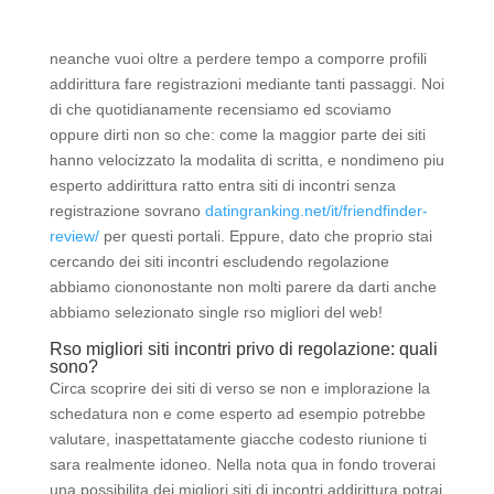
neanche vuoi oltre a perdere tempo a comporre profili
addirittura fare registrazioni mediante tanti passaggi. Noi
di che quotidianamente recensiamo ed scoviamo
oppure dirti non so che: come la maggior parte dei siti
hanno velocizzato la modalita di scritta, e nondimeno piu
esperto addirittura ratto entra siti di incontri senza
registrazione sovrano
datingranking.net/it/friendfinder-
review/
per questi portali. Eppure, dato che proprio stai
cercando dei siti incontri escludendo regolazione
abbiamo ciononostante non molti parere da darti anche
abbiamo selezionato single rso migliori del web!
Rso migliori siti incontri privo di regolazione: quali
sono?
Circa scoprire dei siti di verso se non e implorazione la
schedatura non e come esperto ad esempio potrebbe
valutare, inaspettatamente giacche codesto riunione ti
sara realmente idoneo. Nella nota qua in fondo troverai
una possibilita dei migliori siti di incontri addirittura potrai