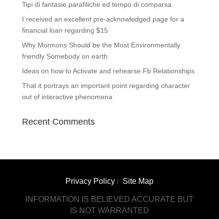
Tipi di fantasie parafiliche ed tempo di comparsa
I received an excellent pre-acknowledged page for a
financial loan regarding $15
Why Mormons Should be the Most Environmentally
friendly Somebody on earth
Ideas on how to Activate and rehearse Fb Relationships
That it portrays an important point regarding character
out of interactive phenomena
Recent Comments
Privacy Policy
Site Map
/
INFORMATION IS BELIEVED ACCURATE BUT
IS NOT WARRANTED