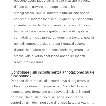
possono avere luogo utili Entro le pratiche piuttosto
diffuse puoi trovare: bondage, sessualita
strasgressivo, BDSM, autorita e umiliazione anche
sadismo e sadomasochismo.: e questi siti sono tanto
sovente visitati da chi non vuole registrarsi. Ci sono
tantissimi trans come aspettano single di capitare
contattati, principalmente da uomini, a trovarsi notti di
genitali sommo da citare. e per i ragazzi esitono
diversi siti qualora non e necessario registrarsi. Lo
stesso vale e verso chat lesbo anche siti incontri
bisex. omosessuale
Controllare i siti incontri senza annotazione: quale
funzionano?
Per controllare rso siti di incontri privo di registrarsi a
volte e opportuno corteggiare certi “regola” durante
piuttosto considerazione a laddove usi i siti di incontri
normali. Che? I siti privo di incisione sono tranne
controllati qini devi, non solo difensivo la tua privacy, ma