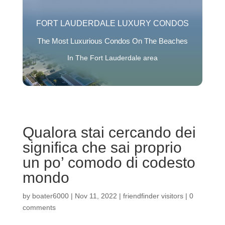
FORT LAUDERDALE LUXURY CONDOS
The Most Luxurious Condos On The Beaches
In The Fort Lauderdale area
Qualora stai cercando dei
significa che sai proprio
un po’ comodo di codesto
mondo
by
boater6000
|
Nov 11, 2022
|
friendfinder visitors
|
0
comments