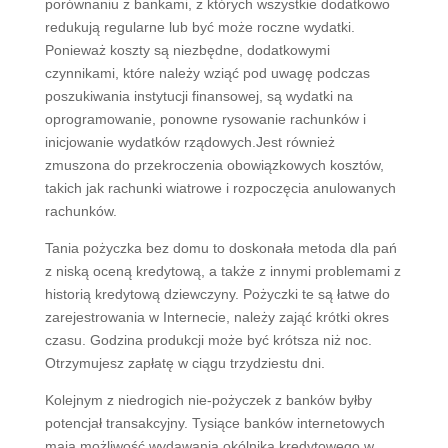
porównaniu z bankami, z których wszystkie dodatkowo
redukują regularne lub być może roczne wydatki.
Ponieważ koszty są niezbędne, dodatkowymi
czynnikami, które należy wziąć pod uwagę podczas
poszukiwania instytucji finansowej, są wydatki na
oprogramowanie, ponowne rysowanie rachunków i
inicjowanie wydatków rządowych.Jest również
zmuszona do przekroczenia obowiązkowych kosztów,
takich jak rachunki wiatrowe i rozpoczęcia anulowanych
rachunków.
Tania pożyczka bez domu to doskonała metoda dla pań
z niską oceną kredytową, a także z innymi problemami z
historią kredytową dziewczyny. Pożyczki te są łatwe do
zarejestrowania w Internecie, należy zająć krótki okres
czasu. Godzina produkcji może być krótsza niż noc.
Otrzymujesz zapłatę w ciągu trzydziestu dni.
Kolejnym z niedrogich nie-pożyczek z banków byłby
potencjał transakcyjny. Tysiące banków internetowych
mają możliwość wydawania okólnika kredytowego w