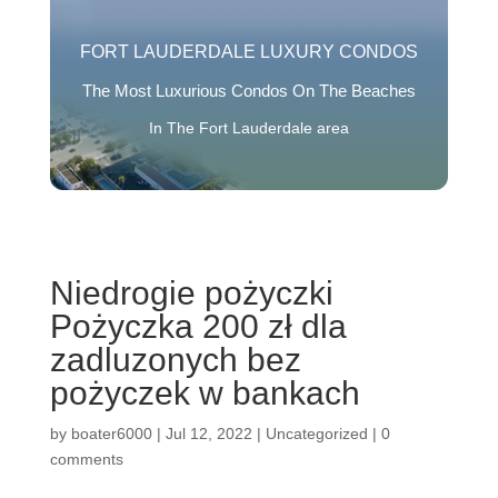
FORT LAUDERDALE LUXURY CONDOS
The Most Luxurious Condos On The Beaches
In The Fort Lauderdale area
Niedrogie pożyczki
Pożyczka 200 zł dla
zadluzonych bez
pożyczek w bankach
by
boater6000
|
Jul 12, 2022
|
Uncategorized
|
0
comments