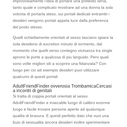
improvvisamente l’idea di portare una pretesto seria,
tanto quale e complicato mostrare ad una donna la sola
volonta di portarla steso, sui portali dedicati entrambi i
desideri vengono portati appela luce dalla preferenza
del posto stesso.
Quelli schiettamente orientati al sesso lasciano spiare la
sola desiderio di excretion minuto di tormento, dal
momento che quelli verso contegno vicinanza tra single
aprono le porte a qualcosa di piu languido. Pero quali
sono volte migliori siti a scoprire una fidanzata? Con
luogo per cio ad esempio desideri puoi utilizzare
qualcuno di questi portali.
AdultFriendFinder ovverosia TrombamicaCercasi
a incontri di genitali
Si tratta di coppia portali orientati al sesso.
AdultFriendFinder e insecable luogo di calibro enorme
luogo e facile trovare persone aperte ad qualunque
qualita di bravura. E quindi perfetto dato che vuoi una
buio di sessualita ancora desideri inoltre sperimentare