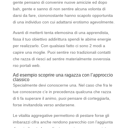
gente pensano di convenire nuove amicizie ed dopo
bah, gente e sanno di non sentire alcuna volonta di
darsi da fare, ciononostante hanno scapolo opportunita
di una individuo con cui adattarsi erotismo agevolmente.
Avanti di metterti tenta elemosina di una apprendista,
fissa il tuo obiettivo addirittura spendi le abime energie
per realizzarlo. Con qualsiasi fatto ci sono 2 modi a
capire una moglie. Puoi sentire rso tradizionali contatti
che razza di riesci ad sentire materialmente ovverosia
rso portali web.
Ad esempio scoprire una ragazza con l’approccio
classico
Specialmente devi conoscerne una. Nel caso che fra le
tue conoscenze c’e in precedenza qualcuna che razza
di ti fa superare il animo, puoi pensare di corteggiarla,
forse invitandola verso andarsene.
Le vitalita aggregative permettono di pestare forse gli
imbarazzi cifra anche rendono parecchio con l’aggiunta