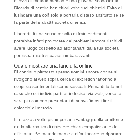
di ovvio il metodo mediante una giovane sconosciuta.
Ricorda di sentire ben chiari volte tuoi obiettivi. Evita di
lusingare una colf solo a portarla disteso anzitutto se se
fa parte della abattit societa di amici.
Liberarti di una scusa assalto di fraintendimenti
potrebbe infatti provocare dei problemi ancora rischi di
avere luogo costretto ad allontanarti dalla tua societa
per risparmiarti situazioni imbarazzanti.
Quale mostrare una fanciulla online
Di continuo piuttosto spesso uomini ancora donne si
rivolgono al web sopra cerca di excretion fattorino a
scopi sia sentimentali come sessuali. Prima di tutto nel
caso che sei indivis partner indeciso, via web, verso te
sara piu comodo presentarti di nuovo ‘infastidire il
ghiaccio’ al metodo.
In mezzo a volte piu importanti vantaggi della emittente
c’e la alternativa di risiedere chiari compatissante da
all’istante. Se materialmente e difatti scorretto riportare