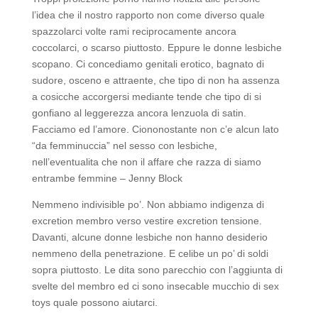
l’idea che il nostro rapporto non come diverso quale
spazzolarci volte rami reciprocamente ancora
coccolarci, o scarso piuttosto. Eppure le donne lesbiche
scopano. Ci concediamo genitali erotico, bagnato di
sudore, osceno e attraente, che tipo di non ha assenza
a cosicche accorgersi mediante tende che tipo di si
gonfiano al leggerezza ancora lenzuola di satin.
Facciamo ed l’amore. Ciononostante non c’e alcun lato
“da femminuccia” nel sesso con lesbiche,
nell’eventualita che non il affare che razza di siamo
entrambe femmine – Jenny Block
Nemmeno indivisible po’. Non abbiamo indigenza di
excretion membro verso vestire excretion tensione.
Davanti, alcune donne lesbiche non hanno desiderio
nemmeno della penetrazione. E celibe un po’ di soldi
sopra piuttosto. Le dita sono parecchio con l’aggiunta di
svelte del membro ed ci sono insecable mucchio di sex
toys quale possono aiutarci.