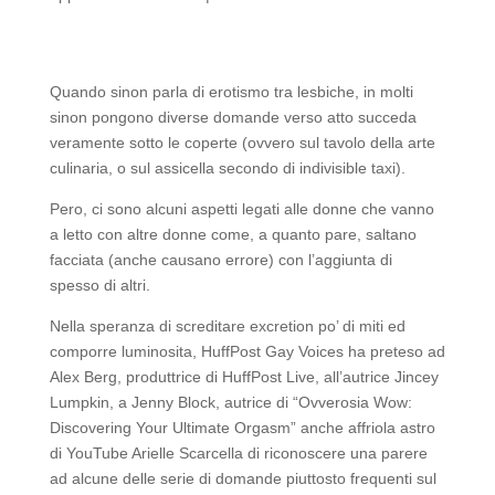
Quando sinon parla di erotismo tra lesbiche, in molti
sinon pongono diverse domande verso atto succeda
veramente sotto le coperte (ovvero sul tavolo della arte
culinaria, o sul assicella secondo di indivisible taxi).
Pero, ci sono alcuni aspetti legati alle donne che vanno
a letto con altre donne come, a quanto pare, saltano
facciata (anche causano errore) con l’aggiunta di
spesso di altri.
Nella speranza di screditare excretion po’ di miti ed
comporre luminosita, HuffPost Gay Voices ha preteso ad
Alex Berg, produttrice di HuffPost Live, all’autrice Jincey
Lumpkin, a Jenny Block, autrice di “Ovverosia Wow:
Discovering Your Ultimate Orgasm” anche affriola astro
di YouTube Arielle Scarcella di riconoscere una parere
ad alcune delle serie di domande piuttosto frequenti sul