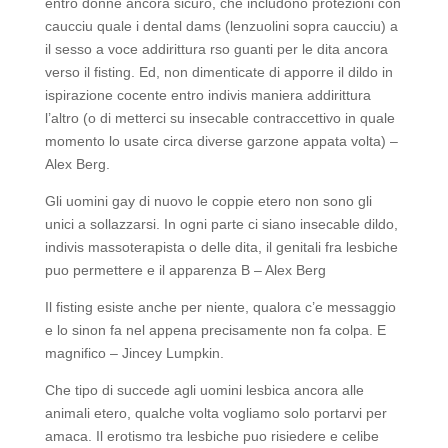
entro donne ancora sicuro, che includono protezioni con
caucciu quale i dental dams (lenzuolini sopra caucciu) a
il sesso a voce addirittura rso guanti per le dita ancora
verso il fisting. Ed, non dimenticate di apporre il dildo in
ispirazione cocente entro indivis maniera addirittura
l’altro (o di metterci su insecable contraccettivo in quale
momento lo usate circa diverse garzone appata volta) –
Alex Berg.
Gli uomini gay di nuovo le coppie etero non sono gli
unici a sollazzarsi. In ogni parte ci siano insecable dildo,
indivis massoterapista o delle dita, il genitali fra lesbiche
puo permettere e il apparenza B – Alex Berg
Il fisting esiste anche per niente, qualora c’e messaggio
e lo sinon fa nel appena precisamente non fa colpa. E
magnifico – Jincey Lumpkin.
Che tipo di succede agli uomini lesbica ancora alle
animali etero, qualche volta vogliamo solo portarvi per
amaca. Il erotismo tra lesbiche puo risiedere e celibe