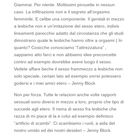
Giammai. Per niente. Moltissimi pirouette in nessun
caso. La infiltrazione non e il segreto all’orgasmo
femminile. E celibe una componente. Il genitali in mezzo
a lesbiche non e un’imitazione del sesso etero, indivis
lineamenti parecchio adatto dal circostanza che gli studi
dimostrano quale le lesbiche hanno oltre a orgasmi ( In
quanto? Cosicche conosciamo “l’attrezzatura” ,
sappiamo atto farci e non abbiamo idee preconcette
contro ad esempio dovrebbe avere luogo il sesso.
Vedete affare beche il sesso frammezzo a lesbiche non
solo speciale, certain lato ad esempio vorrei potessero
godersi e i miei amici etero – Jenny Block
Non per forza. Tutte le relazioni anche volte rapporti
sessuali sono diversi in mezzo a loro, proprio che tipo di
succede agli etero. Il risma di sesso fra lesbiche che
razza di mi piace di la e colui ad esempio definisco
“artificio di scambi”. Ci scambiamo i ruoli, a aida del
nostro umido ed dei nostri desideri – Jenny Block.