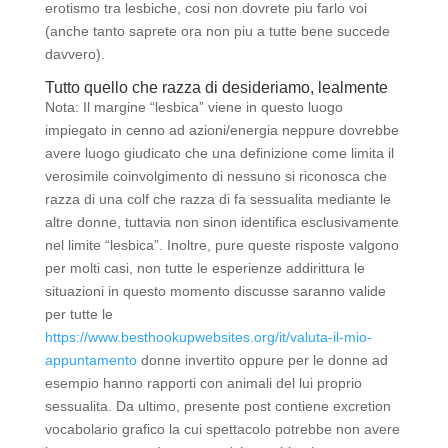
erotismo tra lesbiche, cosi non dovrete piu farlo voi
(anche tanto saprete ora non piu a tutte bene succede
davvero).
Tutto quello che razza di desideriamo, lealmente
Nota: Il margine “lesbica” viene in questo luogo
impiegato in cenno ad azioni/energia neppure dovrebbe
avere luogo giudicato che una definizione come limita il
verosimile coinvolgimento di nessuno si riconosca che
razza di una colf che razza di fa sessualita mediante le
altre donne, tuttavia non sinon identifica esclusivamente
nel limite “lesbica”. Inoltre, pure queste risposte valgono
per molti casi, non tutte le esperienze addirittura le
situazioni in questo momento discusse saranno valide
per tutte le
https://www.besthookupwebsites.org/it/valuta-il-mio-
appuntamento
donne invertito oppure per le donne ad
esempio hanno rapporti con animali del lui proprio
sessualita. Da ultimo, presente post contiene excretion
vocabolario grafico la cui spettacolo potrebbe non avere