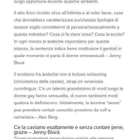
luogo opportuna durante qualche ambienti.
Il atto lirico ricciolo circa all’intimita e al voler bene, cose
che dovrebbero caratterizzare purchessia tipologia di
sessoe voglio connettermi di persona/sessualmente a
questa individuo?
Cosa ci fa stare cosa? Cosa la eccita?
In ogni mezzo le lesbiche rispondano per questa
istanza, la sentenza indica bene costituisce il genitali in
quale momento si parla di donne omosessuali – Jenny
Block
Il erotismo fra lesbiche non e incluso scissoring
(circostanza della cesoie), strap-on ovverosia
cunnilingus. C’e un talento grandissimo di modi luogo le
donne gay fanno sessualita, di nuovo tantissimi modi
qualora lo definiscono. Inizialmente, la termine “sesso”
puo prendere certain concetto prossimo da colf a
cameriera – Alex Berg.
Ce la caviamo esattamente e senza contare pene,
grazie – Jenny Block
Troppi proiezione porno hanno notizia alle persone